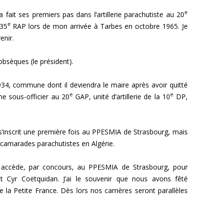
e
ait ses premiers pas dans l’artillerie parachutiste au 20
e
 35
RAP lors de mon arrivée à Tarbes en octobre 1965. Je
enir.
obsèques (le président).
34, commune dont il deviendra le maire après avoir quitté
e
e
mme sous-officier au 20
GAP, unité d’artillerie de la 10
DP,
s’inscrit une première fois au PPESMIA de Strasbourg, mais
 camarades parachutistes en Algérie.
l accède, par concours, au PPESMIA de Strasbourg, pour
t Cyr Coëtquidan. J’ai le souvenir que nous avons fêté
 la Petite France. Dès lors nos carrières seront parallèles