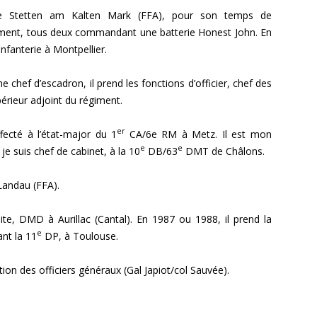
Stetten am Kalten Mark (FFA), pour son temps de
ment, tous deux commandant une batterie Honest John. En
’Infanterie à Montpellier.
chef d’escadron, il prend les fonctions d’officier, chef des
périeur adjoint du régiment.
er
fecté à l’état-major du 1
CA/6e RM à Metz. Il est mon
e
e
e suis chef de cabinet, à la 10
DB/63
DMT de Châlons.
andau (FFA).
ite, DMD à Aurillac (Cantal). En 1987 ou 1988, il prend la
e
ant la 11
DP, à Toulouse.
ion des officiers généraux (Gal Japiot/col Sauvée).