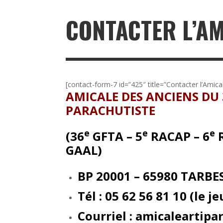
CONTACTER L’AM
[contact-form-7 id=”425″ title=”Contacter l’Amica
AMICALE DES ANCIENS DU 3
PARACHUTISTE
e
e
e
(36
GFTA – 5
RACAP – 6
R
GAAL)
BP 20001 – 65980 TARBE
Tél : 05 62 56 81 10 (le 
Courriel : amicaleartip