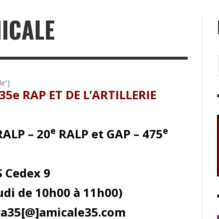
ICALE
le”]
5e RAP ET DE L’ARTILLERIE
e
e
ALP – 20
RALP et GAP – 475
S Cedex 9
jeudi de 10h00 à 11h00)
ara35[@]amicale35.com