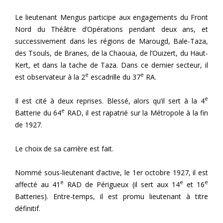
Le lieutenant Mengus participe aux engagements du Front
Nord du Théâtre d’Opérations pendant deux ans, et
successivement dans les régions de Marougd, Bale-Taza,
des Tsouls, de Branes, de la Chaouia, de l’Ouizert, du Haut-
Kert, et dans la tache de Taza. Dans ce dernier secteur, il
e
e
est observateur à la 2
escadrille du 37
RA.
e
Il est cité à deux reprises. Blessé, alors qu’il sert à la 4
e
Batterie du 64
RAD, il est rapatrié sur la Métropole à la fin
de 1927.
Le choix de sa carrière est fait.
Nommé sous-lieutenant d’active, le 1er octobre 1927, il est
e
e
e
affecté au 41
RAD de Périgueux (il sert aux 14
et 16
Batteries). Entre-temps, il est promu lieutenant à titre
définitif.