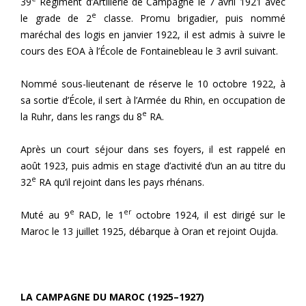
39
Régiment d’Artillerie de Campagne le 7 avril 1921 avec
e
le grade de 2
classe. Promu brigadier, puis nommé
maréchal des logis en janvier 1922, il est admis à suivre le
cours des EOA à l’École de Fontainebleau le 3 avril suivant.
Nommé sous-lieutenant de réserve le 10 octobre 1922, à
sa sortie d’École, il sert à l’Armée du Rhin, en occupation de
e
la Ruhr, dans les rangs du 8
RA.
Après un court séjour dans ses foyers, il est rappelé en
août 1923, puis admis en stage d’activité d’un an au titre du
e
32
RA qu’il rejoint dans les pays rhénans.
e
er
Muté au 9
RAD, le 1
octobre 1924, il est dirigé sur le
Maroc le 13 juillet 1925, débarque à Oran et rejoint Oujda.
LA CAMPAGNE DU MAROC (1925–1927)