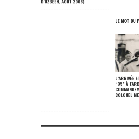
D’UZBEEN, AOÛT 2008)
LE MOT DU 
L’ARRIVÉE E
“35” À TARB
COMMANDEME
COLONEL M