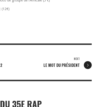
hoto de groupe de l’Amicale (5 €)
t (12€)
NEXT
22
LE MOT DU PRÉSIDENT
 DU 35E RAP