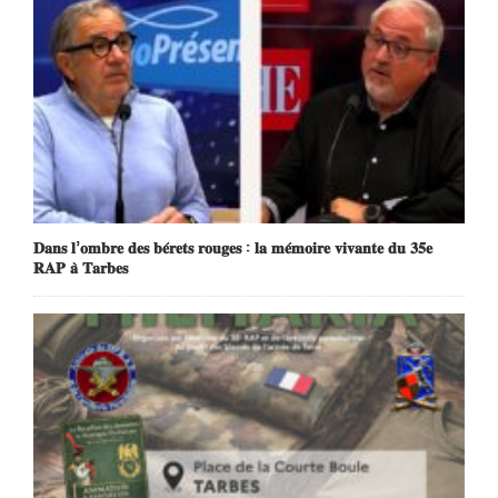
𝐃𝐚𝐧𝐬 𝐥’𝐨𝐦𝐛𝐫𝐞 𝐝𝐞𝐬 𝐛𝐞́𝐫𝐞𝐭𝐬 𝐫𝐨𝐮𝐠𝐞𝐬 : 𝐥𝐚 𝐦𝐞́𝐦𝐨𝐢𝐫𝐞 𝐯𝐢𝐯𝐚𝐧𝐭𝐞 𝐝𝐮 𝟑𝟓𝐞
𝐑𝐀𝐏 𝐚̀ 𝐓𝐚𝐫𝐛𝐞𝐬