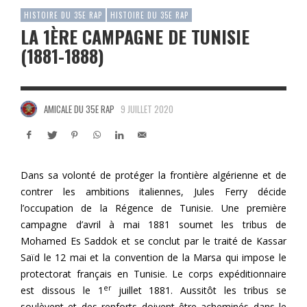
HISTOIRE DU 35E RAP
HISTOIRE DU 35E RAP
LA 1ÈRE CAMPAGNE DE TUNISIE
(1881-1888)
AMICALE DU 35E RAP
9 JUILLET 2020
Dans sa volonté de protéger la frontière algérienne et de
contrer les ambitions italiennes, Jules Ferry décide
l’occupation de la Régence de Tunisie. Une première
campagne d’avril à mai 1881 soumet les tribus de
Mohamed Es Saddok et se conclut par le traité de Kassar
Saïd le 12 mai et la convention de la Marsa qui impose le
protectorat français en Tunisie. Le corps expéditionnaire
er
est dissous le 1
juillet 1881. Aussitôt les tribus se
soulèvent et des renforts doivent être acheminés dans le