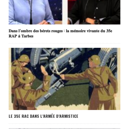
𝐃𝐚𝐧𝐬 𝐥’𝐨𝐦𝐛𝐫𝐞 𝐝𝐞𝐬 𝐛𝐞́𝐫𝐞𝐭𝐬 𝐫𝐨𝐮𝐠𝐞𝐬 : 𝐥𝐚 𝐦𝐞́𝐦𝐨𝐢𝐫𝐞 𝐯𝐢𝐯𝐚𝐧𝐭𝐞 𝐝𝐮 𝟑𝟓𝐞
𝐑𝐀𝐏 𝐚̀ 𝐓𝐚𝐫𝐛𝐞𝐬
LE 35E RAC DANS L’ARMÉE D’ARMISTICE